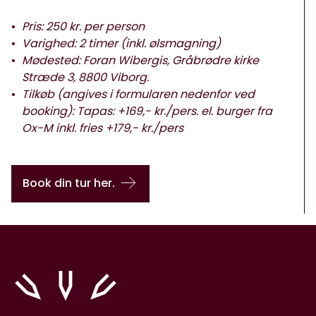
Pris: 250 kr. per person
Varighed: 2 timer (inkl. ølsmagning)
Mødested: Foran Wibergis, Gråbrødre kirke
Stræde 3, 8800 Viborg.
Tilkøb (angives i formularen nedenfor ved
booking):
Tapas: +169,- kr./pers. el. b
urger fra
Ox-M inkl. fries +179,- kr./pers
Book din tur her.