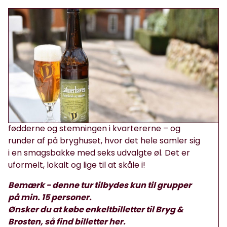
Bryg og Brosten
Tag med en af vores guider gennem de gamle
gader og smag på Viborgs historie. På denne tur
får du de gode fortællinger om bryggerbyen:
farverige personer, små baggårde og steder,
der har lagt navn til øl fra Viborg Bryghus.
Undervejs mærker vi brostenene under
fødderne og stemningen i kvartererne – og
runder af på bryghuset, hvor det hele samler sig
i en smagsbakke med seks udvalgte øl. Det er
uformelt, lokalt og lige til at skåle i!
Bemærk - denne tur tilbydes kun til grupper
på min. 15 personer.
Ønsker du at købe enkeltbilletter til Bryg &
Brosten, så find billetter
her.